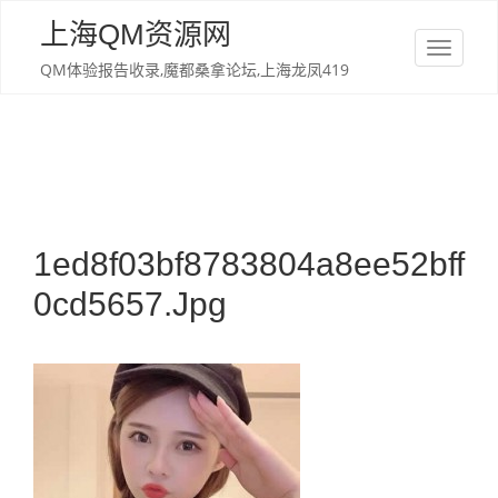
Skip
上海QM资源网
to
T
content
QM体验报告收录,魔都桑拿论坛,上海龙凤419
o
g
g
l
e
n
a
1ed8f03bf8783804a8ee52bff
v
0cd5657.jpg
i
g
a
t
i
o
n